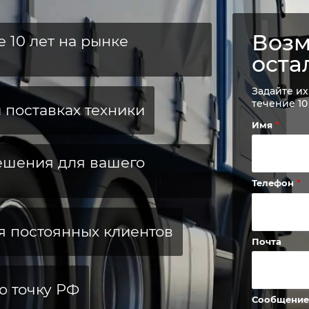
Возм
е 10 лет на рынке
оста
Задайте их
течение 10
 поставках техники
Имя
ешения для вашего
Телефон
я постоянных клиентов
Почта
ю точку РФ
Сообщени