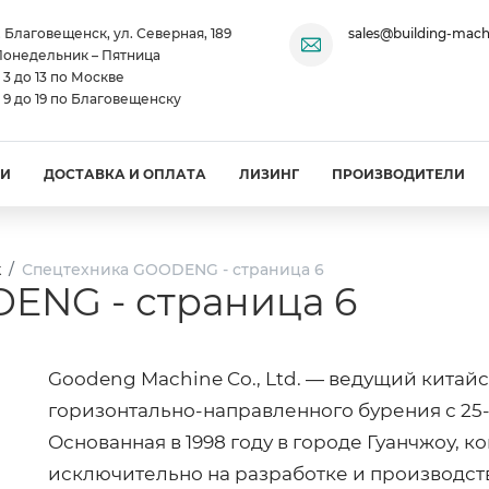
. Благовещенск, ул. Северная, 189
sales@building-mach
онедельник – Пятница
 3 до 13 по Москве
 9 до 19 по Благовещенску
ИИ
ДОСТАВКА И ОПЛАТА
ЛИЗИНГ
ПРОИЗВОДИТЕЛИ
к
Спецтехника GOODENG - страница 6
ENG - страница 6
Goodeng Machine Co., Ltd. — ведущий кита
горизонтально-направленного бурения с 25
Основанная в 1998 году в городе Гуанчжоу, 
исключительно на разработке и производств