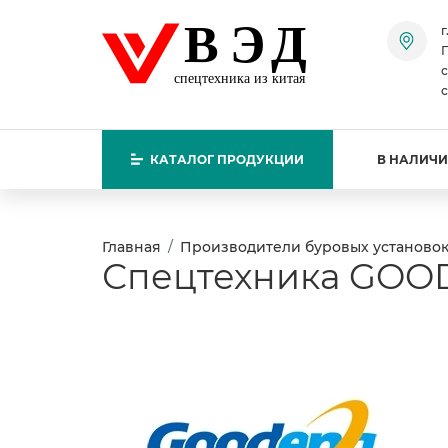
ВЭД
г
П
с
спецтехника из китая
с
КАТАЛОГ
ПРОДУКЦИИ
В НАЛИЧ
Главная
Производители буровых установо
Спецтехника GOOD