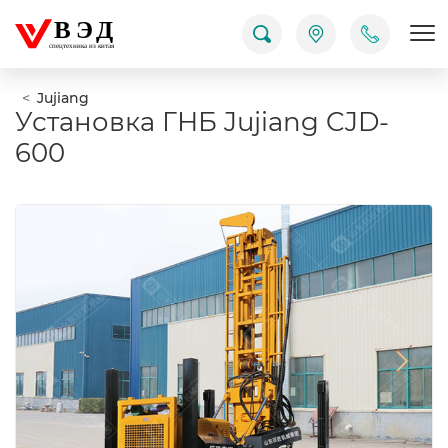
ВЭД
Пок
спецтехника из китая
Jujiang
Установка ГНБ Jujiang CJD-
600