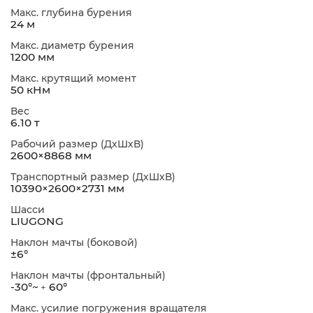
Макс. глубина бурения
24 м
Макс. диаметр бурения
1200 мм
Макс. крутящий момент
50 кНм
Вес
6.10 т
Рабочий размер (ДxШxВ)
2600×8868 мм
Транспортный размер (ДxШxВ)
10390×2600×2731 мм
Шасси
LIUGONG
Наклон мачты (боковой)
±6°
Наклон мачты (фронтальный)
-30°~﹢60°
Макс. усилие погружения вращателя