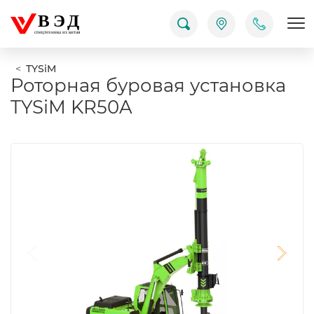
ВЭД
Пок
спецтехника из китая
TYSiM
Роторная буровая установка
TYSiM KR50A