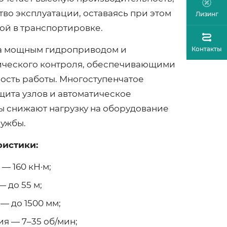
тво эксплуатации, оставаясь при этом
Лизинг
ой в транспортировке.
а мощным гидроприводом и
Контакты
ического контроля, обеспечивающими
ность работы. Многоступенчатое
ита узлов и автоматическое
ы снижают нагрузку на оборудование
лужбы.
ристики:
— 160 кН·м;
 до 55 м;
— до 1500 мм;
я — 7–35 об/мин;