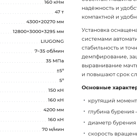
160 кНм
надёжность и удобс
47 т
компактной и удобн
4300×20270 мм
Установка оснащен
12800×3000×3295 мм
системами автомат
LIUGONG
стабильность и точ
7~35 об/мин
демпфирование, защ
35 МПа
выравнивание мачт
±5°
и повышают срок с
5°
Основные характе
150 кН
160 кН
крутящий момент 
4200 мм
глубина бурения —
160 кН
диаметр бурения 
70 м/мин
скорость вращени