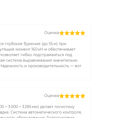
Оценка
я глубокое бурение (до 55 м) при
утящий момент 160 кН·м обеспечивает
 позволяет гибко подстраиваться под
кая система выравнивания значительно
 Надежность и производительность — вот
Оценка
 × 3 000 × 3 295 мм) делает логистику
щадке. Система автоматического контроля,
ечность оборудования. Гидросистема