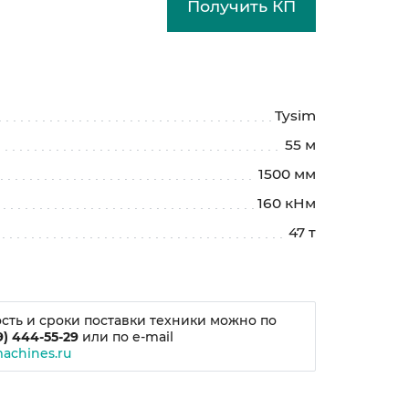
Получить КП
Tysim
55 м
1500 мм
160 кНм
47 т
сть и сроки поставки техники можно по
9) 444-55-29
или по e-mail
achines.ru