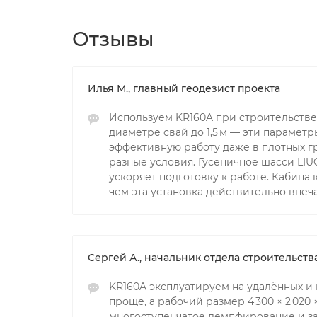
Отзывы
Илья М., главный геодезист проекта
Используем KR160A при строительстве 
диаметре свай до 1,5 м — эти параме
эффективную работу даже в плотных гр
разные условия. Гусеничное шасси LI
ускоряет подготовку к работе. Кабина
чем эта установка действительно впеча
Сергей А., начальник отдела строительст
KR160A эксплуатируем на удалённых и г
проще, а рабочий размер 4 300 × 2 020
многоступенчатое демпфирование и за