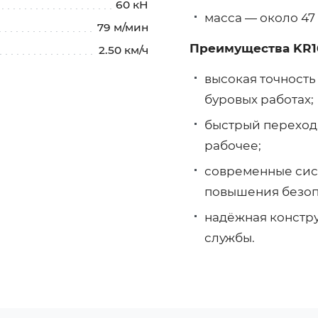
60 кН
масса — около 47 
79 м/мин
Преимущества KR1
2.50 км/ч
высокая точность
буровых работах;
быстрый переход
рабочее;
современные сис
повышения безоп
надёжная констру
службы.