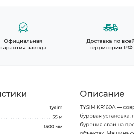
Официальная
Доставка по все
гарантия завода
территории РФ
истики
Описание
TYSiM KR160A — сов
Tysim
буровая установка,
55 м
бурения свай на п
1500 мм
объектах. Машина с