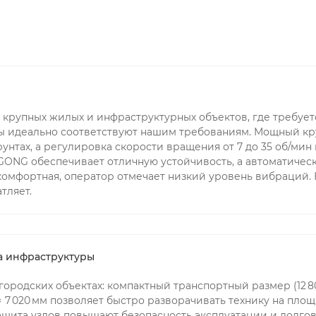
крупных жилых и инфраструктурных объектов, где требуетс
тры идеально соответствуют нашим требованиям. Мощный кр
унтах, а регулировка скорости вращения от 7 до 35 об/мин
UGONG обеспечивает отличную устойчивость, а автоматичес
 комфортная, оператор отмечает низкий уровень вибраций.
тляет.
ва инфраструктуры
ородских объектах: компактный транспортный размер (12 800
 × 7 020 мм позволяет быстро разворачивать технику на пло
щита узлов повышают безопасность эксплуатации и долгов