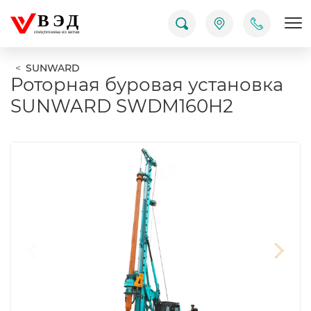
ВЭД
Пок
спецтехника из китая
SUNWARD
Роторная буровая установка
SUNWARD SWDM160H2