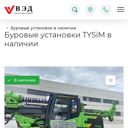
ВЭД
Пок
спецтехника из китая
Буровые установки в наличии
Буровые установки TYSiM в
наличии
В наличии